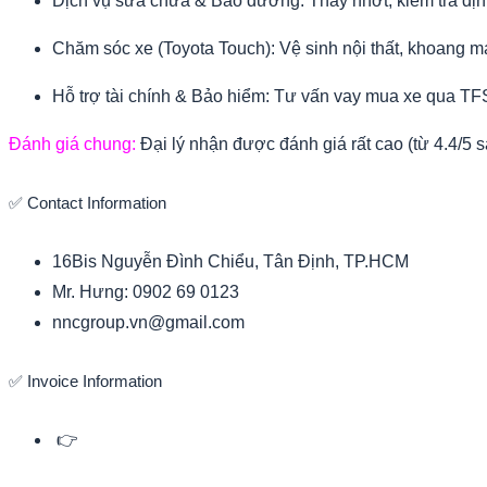
Dịch vụ sửa chữa & Bảo dưỡng:
Thay nhớt, kiểm tra địn
Chăm sóc xe (Toyota Touch):
Vệ sinh nội thất, khoang m
Hỗ trợ tài chính & Bảo hiểm:
Tư vấn vay mua xe qua TFS (
Đánh giá chung:
Đại lý nhận được đánh giá rất cao (từ
4.4/5 
✅ Contact Information
16Bis Nguyễn Đình Chiểu, Tân Định, TP.HCM
Mr. Hưng: 0902 69 0123
nncgroup.vn@gmail.com
✅ Invoice Information
👉
QR CODE