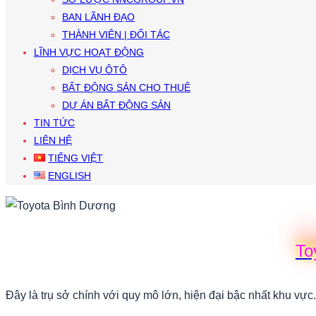
BAN LÃNH ĐẠO
THÀNH VIÊN | ĐỐI TÁC
LĨNH VỰC HOẠT ĐỘNG
DỊCH VỤ ÔTÔ
BẤT ĐỘNG SẢN CHO THUÊ
DỰ ÁN BẤT ĐỘNG SẢN
TIN TỨC
LIÊN HỆ
TIẾNG VIỆT
ENGLISH
To
Đây là trụ sở chính với quy mô lớn, hiện đại bậc nhất khu vực.