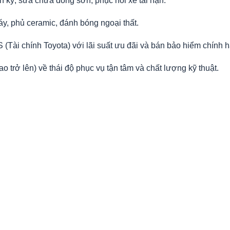
h kỳ, sửa chữa đồng sơn, phục hồi xe tai nạn.
áy, phủ ceramic, đánh bóng ngoại thất.
Tài chính Toyota) với lãi suất ưu đãi và bán bảo hiểm chính h
sao
trở lên) về thái độ phục vụ tận tâm và chất lượng kỹ thuật.