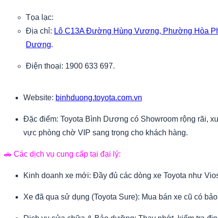
Tọa lạc:
Địa chỉ:
Lô C13A Đường Hùng Vương, Phường Hòa Phú
Dương
.
Điện thoại: 1900 633 697.
Website:
binhduong.toyota.com.vn
Đặc điểm:
Toyota Bình Dương có Showroom rộng rãi, xưởn
vực phòng chờ VIP sang trọng cho khách hàng.
🚗 Các dịch vụ cung cấp tại đại lý:
Kinh doanh xe mới:
Đầy đủ các dòng xe Toyota như Vios,
Xe đã qua sử dụng (Toyota Sure):
Mua bán xe cũ có bảo