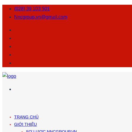
(028) 39 103 501
Nncgroup.vn@gmail.com
TRANG CHỦ
GIỚI THIỆU
SƠ LƯỢC NNCGROUP.VN